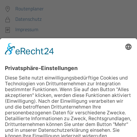
Routenplaner
Datenschutz
Impressum
Kontakt aufnehmen
Tel. Anmeldung:
0203 289015-31
Tel. Selbstzahler / Privatpatienten:
0203 289015-12
info@neudorfer-lungenpraxis.de
zum Kontaktformular
Sprechstunden