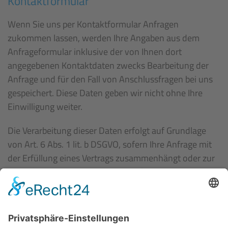
Kontaktformular
Wenn Sie uns per Kontaktformular Anfragen
zukommen lassen, werden Ihre Angaben aus dem
Anfrageformular inklusive der von Ihnen dort
angegebenen Kontaktdaten zwecks Bearbeitung der
Anfrage und für den Fall von Anschlussfragen bei uns
gespeichert. Diese Daten geben wir nicht ohne Ihre
Einwilligung weiter.
Die Verarbeitung dieser Daten erfolgt auf Grundlage
von Art. 6 Abs. 1 lit. b DSGVO, sofern Ihre Anfrage mit
der Erfüllung eines Vertrags zusammenhängt oder zur
Durchführung vorvertraglicher Maßnahmen
erforderlich ist. In allen übrigen Fällen beruht die
Verarbeitung auf unserem berechtigten Interesse an
der effektiven Bearbeitung der an uns gerichteten
Anfragen (Art. 6 Abs. 1 lit. f DSGVO) oder auf Ihrer